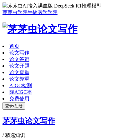
茅茅虫AI接入满血版 DeepSeek R1推理模型
茅茅虫学院
生物医学学院
首页
论文写作
论文答辩
论文开题
论文查重
论文降重
AIGC检测
降AIGC率
免费使用
登录/注册
茅茅虫论文写作
/
精选知识