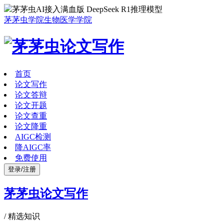
茅茅虫AI接入满血版 DeepSeek R1推理模型
茅茅虫学院
生物医学学院
首页
论文写作
论文答辩
论文开题
论文查重
论文降重
AIGC检测
降AIGC率
免费使用
登录/注册
茅茅虫论文写作
/
精选知识