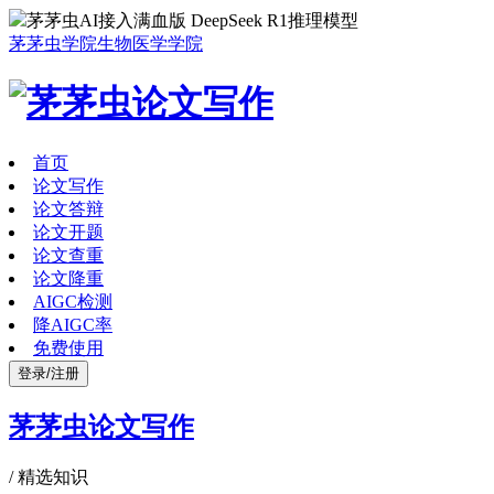
茅茅虫AI接入满血版 DeepSeek R1推理模型
茅茅虫学院
生物医学学院
首页
论文写作
论文答辩
论文开题
论文查重
论文降重
AIGC检测
降AIGC率
免费使用
登录/注册
茅茅虫论文写作
/
精选知识