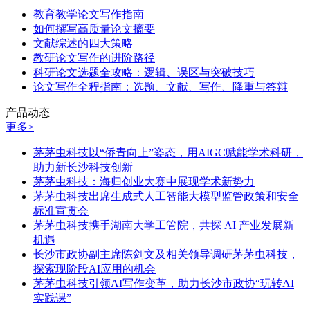
教育教学论文写作指南
如何撰写高质量论文摘要
文献综述的四大策略
教研论文写作的进阶路径
科研论文选题全攻略：逻辑、误区与突破技巧
论文写作全程指南：选题、文献、写作、降重与答辩
产品动态
更多>
茅茅虫科技以“侨青向上”姿态，用AIGC赋能学术科研，
助力新长沙科技创新
茅茅虫科技：海归创业大赛中展现学术新势力
茅茅虫科技出席生成式人工智能大模型监管政策和安全
标准宣贯会
茅茅虫科技携手湖南大学工管院，共探 AI 产业发展新
机遇
长沙市政协副主席陈剑文及相关领导调研茅茅虫科技，
探索现阶段AI应用的机会
茅茅虫科技引领AI写作变革，助力长沙市政协“玩转AI
实践课”