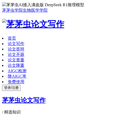
茅茅虫AI接入满血版 DeepSeek R1推理模型
茅茅虫学院
生物医学学院
首页
论文写作
论文答辩
论文开题
论文查重
论文降重
AIGC检测
降AIGC率
免费使用
登录/注册
茅茅虫论文写作
/
精选知识