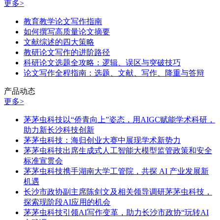
更多>
教育教学论文写作指南
如何撰写高质量论文摘要
文献综述的四大策略
教研论文写作的进阶路径
科研论文选题全攻略：逻辑、误区与突破技巧
论文写作全程指南：选题、文献、写作、降重与答辩
产品动态
更多>
茅茅虫科技以“侨青向上”姿态，用AIGC赋能学术科研，
助力新长沙科技创新
茅茅虫科技：海归创业大赛中展现学术新势力
茅茅虫科技出席生成式人工智能大模型监管政策和安全
标准宣贯会
茅茅虫科技携手湖南大学工管院，共探 AI 产业发展新
机遇
长沙市政协副主席陈剑文及相关领导调研茅茅虫科技，
探索现阶段AI应用的机会
茅茅虫科技引领AI写作变革，助力长沙市政协“玩转AI