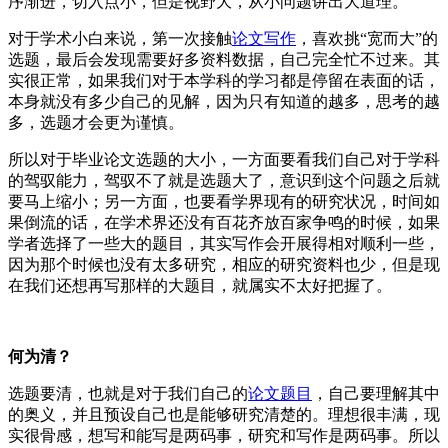
序渐进，切入点小，但是视野大，从小问题讲出大道理。
对于学术小白来说，第一次接触
论文写作
，喜欢挑“宽而大”的
选题，最后会发现需要好多资料数据，自己完全忙不过来。其
实很正常，如果我们对于本学科的学习都是停留在表面的话，
本身就没有多少自己的见解，因为只有知道的越多，思考的越
多，选题才会更为谨慎。
所以对于毕业论文选题的大小，一方面要看我们自己对于学科
的驾驭能力，驾驭不了就是选题大了，意识到这个问题之后就
要马上缩小；另一方面，也要看学界现有的研究状况，时间如
果倒流的话，在学术界还没有百花齐放百家争鸣的时候，如果
学者选择了一些大的题目，其实写作会开展得相对顺利一些，
因为那个时候也没有太多研究，相应的研究资料也少，但是现
在我们还想再写那样的大题目，就属实不太好把握了。
何为清？
选题要清，也就是对于我们自己的
论文题目
，自己要理解其中
的奥义，并且预设自己也是能够研究清楚的。理想很丰满，现
实很骨感，想写和能写是两码事，研究和写作是两码事。所以