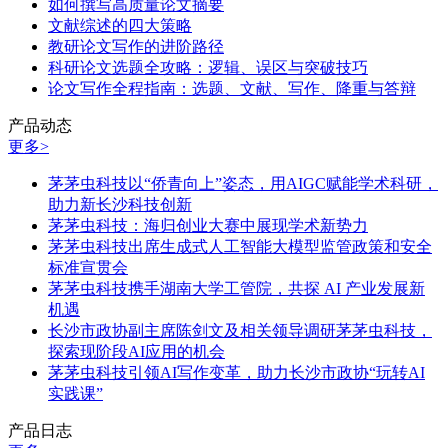
如何撰写高质量论文摘要
文献综述的四大策略
教研论文写作的进阶路径
科研论文选题全攻略：逻辑、误区与突破技巧
论文写作全程指南：选题、文献、写作、降重与答辩
产品动态
更多>
茅茅虫科技以“侨青向上”姿态，用AIGC赋能学术科研，
助力新长沙科技创新
茅茅虫科技：海归创业大赛中展现学术新势力
茅茅虫科技出席生成式人工智能大模型监管政策和安全
标准宣贯会
茅茅虫科技携手湖南大学工管院，共探 AI 产业发展新
机遇
长沙市政协副主席陈剑文及相关领导调研茅茅虫科技，
探索现阶段AI应用的机会
茅茅虫科技引领AI写作变革，助力长沙市政协“玩转AI
实践课”
产品日志