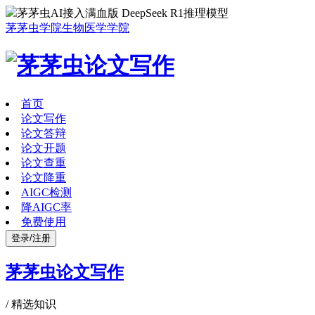
茅茅虫AI接入满血版 DeepSeek R1推理模型
茅茅虫学院
生物医学学院
首页
论文写作
论文答辩
论文开题
论文查重
论文降重
AIGC检测
降AIGC率
免费使用
登录/注册
茅茅虫论文写作
/
精选知识