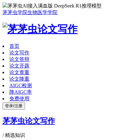
茅茅虫AI接入满血版 DeepSeek R1推理模型
茅茅虫学院
生物医学学院
首页
论文写作
论文答辩
论文开题
论文查重
论文降重
AIGC检测
降AIGC率
免费使用
登录/注册
茅茅虫论文写作
/
精选知识