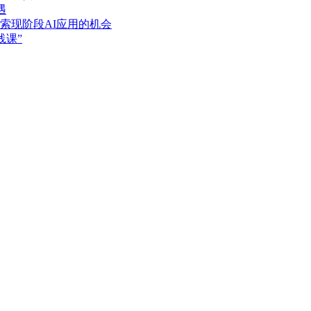
遇
索现阶段AI应用的机会
践课”