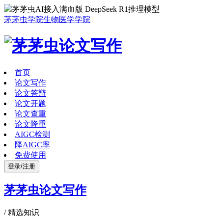
茅茅虫AI接入满血版 DeepSeek R1推理模型
茅茅虫学院
生物医学学院
首页
论文写作
论文答辩
论文开题
论文查重
论文降重
AIGC检测
降AIGC率
免费使用
登录/注册
茅茅虫论文写作
/
精选知识