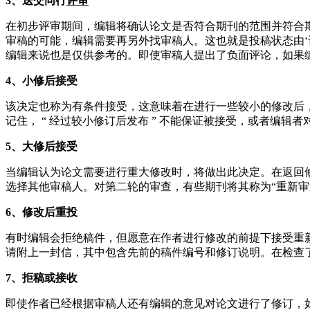
3、送交同行
评审
在初步评审期间，编辑将确认论文是否符合期刊的范围并符合
审稿的可能，编辑需要再另外找审稿人。这也就是投稿状态由‘
编辑来说也是仅供参考的。即使审稿人提出了负面评论，如果
4、小修后接受
该决定也称为有条件接受，这意味着在进行一些较小的修改后
记住， “ 经过较小修订后发布 ” 不能保证被接受，或者编辑
5、大修后接受
当编辑认为论文需要进行重大修改时，将做出此决定。在返回
选择其他审稿人。对第二轮的审查，有些期刊将其称为“重新
6、修改后重投
有时编辑会拒绝稿件，但愿意在作者进行修改的前提下接受重
请附上一封信，其中包含先前的稿件编号和修订说明。在检查
7、拒稿或接收
即使作者已经根据审稿人还有编辑的意见对论文进行了修订，