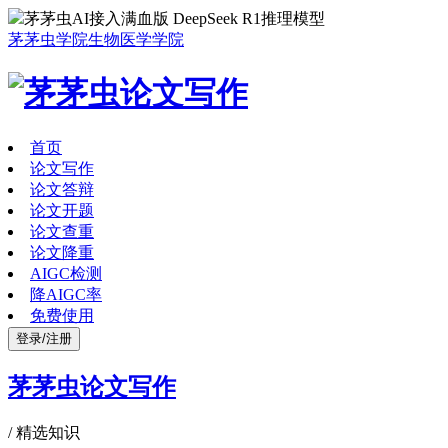
茅茅虫AI接入满血版 DeepSeek R1推理模型
茅茅虫学院
生物医学学院
首页
论文写作
论文答辩
论文开题
论文查重
论文降重
AIGC检测
降AIGC率
免费使用
登录/注册
茅茅虫论文写作
/
精选知识