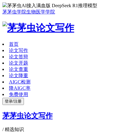
茅茅虫AI接入满血版 DeepSeek R1推理模型
茅茅虫学院
生物医学学院
首页
论文写作
论文答辩
论文开题
论文查重
论文降重
AIGC检测
降AIGC率
免费使用
登录/注册
茅茅虫论文写作
/
精选知识