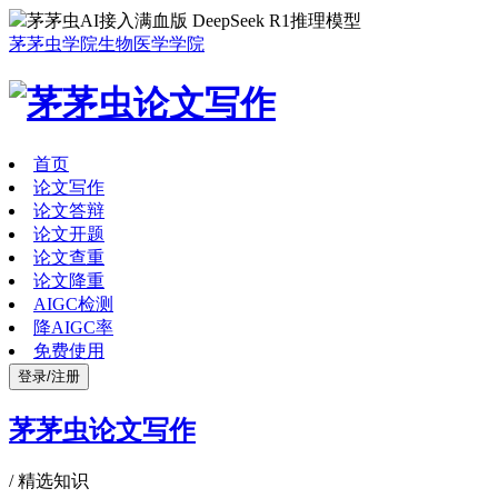
茅茅虫AI接入满血版 DeepSeek R1推理模型
茅茅虫学院
生物医学学院
首页
论文写作
论文答辩
论文开题
论文查重
论文降重
AIGC检测
降AIGC率
免费使用
登录/注册
茅茅虫论文写作
/
精选知识