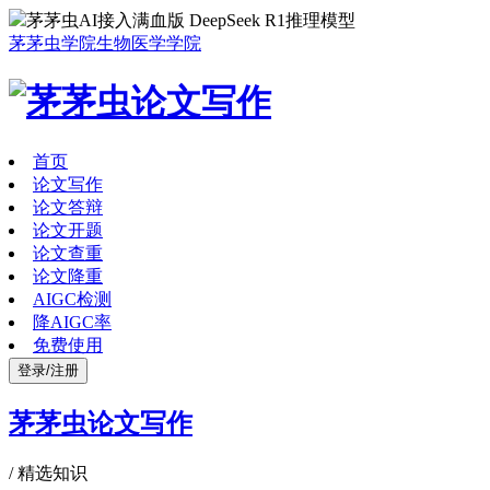
茅茅虫AI接入满血版 DeepSeek R1推理模型
茅茅虫学院
生物医学学院
首页
论文写作
论文答辩
论文开题
论文查重
论文降重
AIGC检测
降AIGC率
免费使用
登录/注册
茅茅虫论文写作
/
精选知识