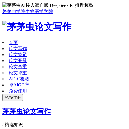
茅茅虫AI接入满血版 DeepSeek R1推理模型
茅茅虫学院
生物医学学院
首页
论文写作
论文答辩
论文开题
论文查重
论文降重
AIGC检测
降AIGC率
免费使用
登录/注册
茅茅虫论文写作
/
精选知识