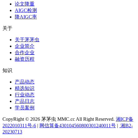
论文降重
AIGC检测
降AIGC率
关于
关于茅茅虫
企业简介
合作企业
融资历程
知识
产品动态
精选知识
行业动态
产品日志
学员案例
CopyRight © 2026 茅茅虫 MMC.cc All Right Reserved.
湘ICP备
2022010311号-6
|
网信算备430104560800301240011号
|
湘B2-
20230713