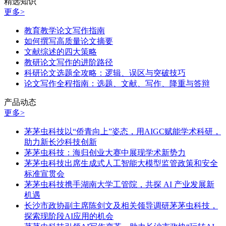
精选知识
更多>
教育教学论文写作指南
如何撰写高质量论文摘要
文献综述的四大策略
教研论文写作的进阶路径
科研论文选题全攻略：逻辑、误区与突破技巧
论文写作全程指南：选题、文献、写作、降重与答辩
产品动态
更多>
茅茅虫科技以“侨青向上”姿态，用AIGC赋能学术科研，
助力新长沙科技创新
茅茅虫科技：海归创业大赛中展现学术新势力
茅茅虫科技出席生成式人工智能大模型监管政策和安全
标准宣贯会
茅茅虫科技携手湖南大学工管院，共探 AI 产业发展新
机遇
长沙市政协副主席陈剑文及相关领导调研茅茅虫科技，
探索现阶段AI应用的机会