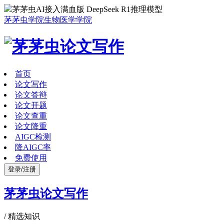
茅茅虫AI接入满血版 DeepSeek R1推理模型
茅茅虫学院
生物医学学院
首页
论文写作
论文答辩
论文开题
论文查重
论文降重
AIGC检测
降AIGC率
免费使用
登录/注册
茅茅虫论文写作
/
精选知识