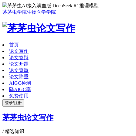
茅茅虫AI接入满血版 DeepSeek R1推理模型
茅茅虫学院
生物医学学院
首页
论文写作
论文答辩
论文开题
论文查重
论文降重
AIGC检测
降AIGC率
免费使用
登录/注册
茅茅虫论文写作
/
精选知识