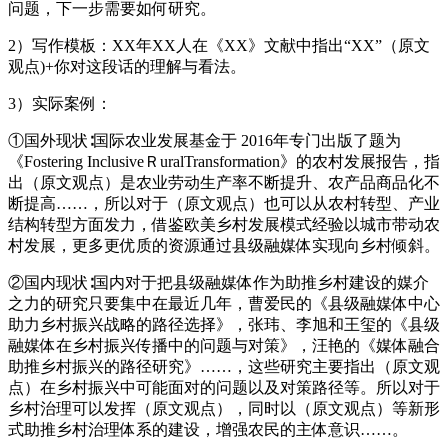
问题，下一步需要如何研究。
2）写作模板：XX年XX人在《XX》文献中指出“XX”（原文
观点)+你对这段话的理解与看法。
3）实际案例：
①国外现状∶国际农业发展基金于 2016年专门出版了题为
《Fostering InclusiveＲuralTransformation》的农村发展报告，指
出（原文观点）是农业劳动生产率不断提升、农产品商品化不
断提高……，所以对于（原文观点）也可以从农村转型、产业
结构转型方面发力，借鉴欧美乡村发展模式经验以城市带动农
村发展，更多更优质的资源通过县级融媒体实现向乡村倾斜。
②国内现状∶国内对于把县级融媒体作为助推乡村建设的媒介
之力的研究只要集中在最近几年，曹爱民的《县级融媒体中心
助力乡村振兴战略的路径选择》，张玮、李旭和王玺的《县级
融媒体在乡村振兴传播中的问题与对策》，汪艳的《媒体融合
助推乡村振兴的路径研究》……，这些研究主要指出（原文观
点）在乡村振兴中可能面对的问题以及对策路径等。所以对于
乡村治理可以发挥（原文观点），同时以（原文观点）等新形
式助推乡村治理体系的建设，增强农民的主体意识……。