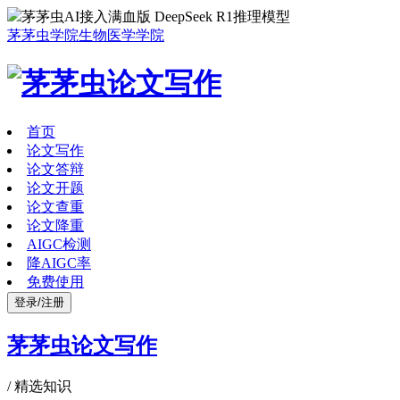
茅茅虫AI接入满血版 DeepSeek R1推理模型
茅茅虫学院
生物医学学院
首页
论文写作
论文答辩
论文开题
论文查重
论文降重
AIGC检测
降AIGC率
免费使用
登录/注册
茅茅虫论文写作
/
精选知识