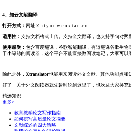
4、知云文献翻译
打开方式：
网址 Z h i y u n w e n x i a n .c n
适用性：
支持文档格式上传。支持全文翻译，也支持字句对照
使用感受：
包含百度翻译，谷歌智能翻译，有道翻译谷歌生物
于小绿鲸的阅读器，这个平台不能直接做阅读笔记，大家可以
除此之外，
Xtranslator
也能用来阅读外文文献。其他功能点和知云差
好了，关于外文阅读器就先暂时说到这里了，也欢迎大家补充
精选知识
更多>
教育教学论文写作指南
如何撰写高质量论文摘要
文献综述的四大策略