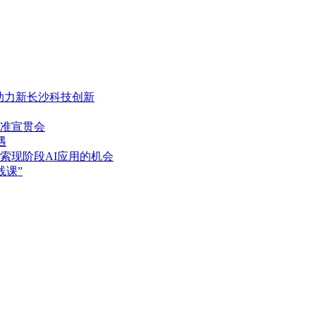
，助力新长沙科技创新
准宣贯会
遇
索现阶段AI应用的机会
践课”