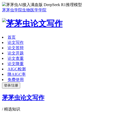
茅茅虫AI接入满血版 DeepSeek R1推理模型
茅茅虫学院
生物医学学院
首页
论文写作
论文答辩
论文开题
论文查重
论文降重
AIGC检测
降AIGC率
免费使用
登录/注册
茅茅虫论文写作
/
精选知识