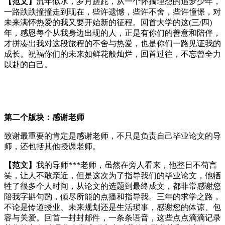
【范文】
流年似水，岁月蹉跎，从一个怀揣理想的追梦少年，
一路跌跌撞撞走到现在，些许遗憾，些许不舍，些许憧憬，对
未来满怀热爱的我又要开始新的征程。回首大学的这(三/四)
年，感恩每个从我身边出现的人，正是有你们的善意和陪伴，
才拼凑出我对这段旅程的不舍与热爱，也是你们一路见证我的
成长。祝福你们的未来如鲜花般灿烂，回首过往，不忘曾全力
以赴的自己。
第二个版块：感谢老师
致谢最重要的肯定是感谢老师，不只是负责自己毕业论文的导
师，还包括其他授课老师。
【范文】
我的导师***老师，虽然在旁人看来，他整日不苟言
笑，让人不敢亲近，但是这次为了指导我们的毕业论文，他牺
牲了很多个人时间，从论文的选题到最终成文，都非常感谢您
陪我字斟句酌，倾尽所能的点播和指导我。三年的求学之路，
不论是传道授业、未来规划还是生活琐事，感谢您的体谅、包
容与关爱。回首一封封邮件，一条条语音，这些点点滴滴记录