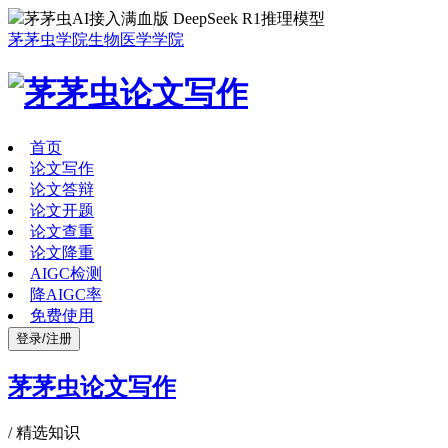
茅茅虫AI接入满血版 DeepSeek R1推理模型
茅茅虫学院
生物医学学院
首页
论文写作
论文答辩
论文开题
论文查重
论文降重
AIGC检测
降AIGC率
免费使用
登录/注册
茅茅虫论文写作
/
精选知识