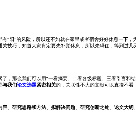
都有“阳”的风险，所以还不如就在家里或者宿舍好好休息一下，
通关技巧，知道大家肯定要先补觉休息，所以先码住，等到过几
紧了，那么我们可以用“一看摘要、二看各级标题、三看引言和结
是
与我们
论文选题
紧密相关
的，关联性不大的文献可以直接不看
内容
、
研究思路和方法
、
拟解决问题
、
研究创新之处
、
论文大纲