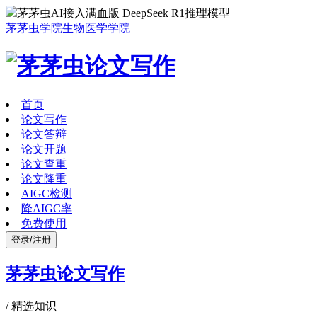
茅茅虫AI接入满血版 DeepSeek R1推理模型
茅茅虫学院
生物医学学院
首页
论文写作
论文答辩
论文开题
论文查重
论文降重
AIGC检测
降AIGC率
免费使用
登录/注册
茅茅虫论文写作
/
精选知识