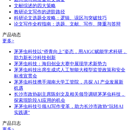
文献综述的四大策略
教研论文写作的进阶路径
科研论文选题全攻略：逻辑、误区与突破技巧
论文写作全程指南：选题、文献、写作、降重与答辩
产品动态
更多>
茅茅虫科技以“侨青向上”姿态，用AIGC赋能学术科研，
助力新长沙科技创新
茅茅虫科技：海归创业大赛中展现学术新势力
茅茅虫科技出席生成式人工智能大模型监管政策和安全
标准宣贯会
茅茅虫科技携手湖南大学工管院，共探 AI 产业发展新
机遇
长沙市政协副主席陈剑文及相关领导调研茅茅虫科技，
探索现阶段AI应用的机会
茅茅虫科技引领AI写作变革，助力长沙市政协“玩转AI
实践课”
产品日志
更多>