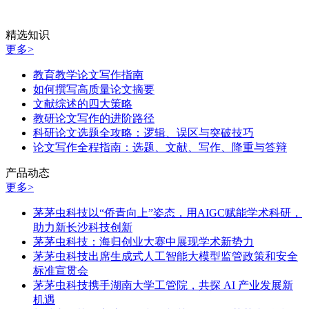
精选知识
更多>
教育教学论文写作指南
如何撰写高质量论文摘要
文献综述的四大策略
教研论文写作的进阶路径
科研论文选题全攻略：逻辑、误区与突破技巧
论文写作全程指南：选题、文献、写作、降重与答辩
产品动态
更多>
茅茅虫科技以“侨青向上”姿态，用AIGC赋能学术科研，
助力新长沙科技创新
茅茅虫科技：海归创业大赛中展现学术新势力
茅茅虫科技出席生成式人工智能大模型监管政策和安全
标准宣贯会
茅茅虫科技携手湖南大学工管院，共探 AI 产业发展新
机遇