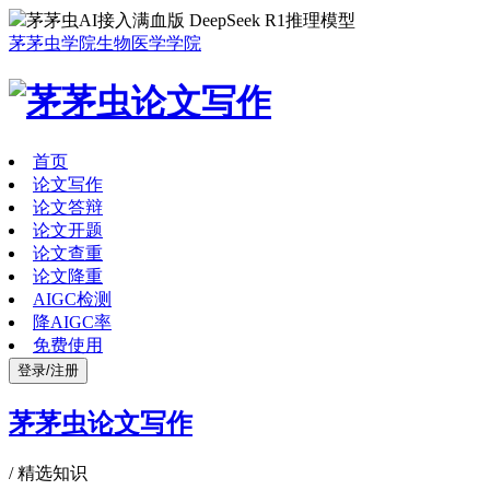
茅茅虫AI接入满血版 DeepSeek R1推理模型
茅茅虫学院
生物医学学院
首页
论文写作
论文答辩
论文开题
论文查重
论文降重
AIGC检测
降AIGC率
免费使用
登录/注册
茅茅虫论文写作
/
精选知识