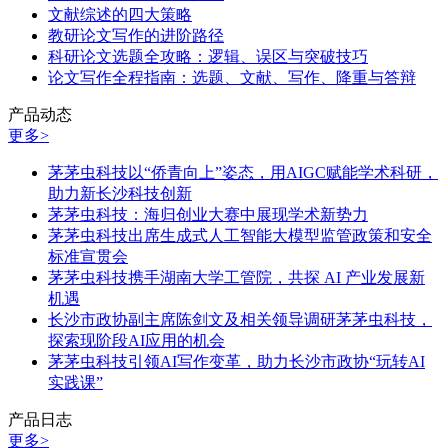
文献综述的四大策略
教研论文写作的进阶路径
科研论文选题全攻略：逻辑、误区与突破技巧
论文写作全程指南：选题、文献、写作、降重与答辩
产品动态
更多>
茅茅虫科技以“侨青向上”姿态，用AIGC赋能学术科研，
助力新长沙科技创新
茅茅虫科技：海归创业大赛中展现学术新势力
茅茅虫科技出席生成式人工智能大模型监管政策和安全
标准宣贯会
茅茅虫科技携手湖南大学工管院，共探 AI 产业发展新
机遇
长沙市政协副主席陈剑文及相关领导调研茅茅虫科技，
探索现阶段AI应用的机会
茅茅虫科技引领AI写作变革，助力长沙市政协“玩转AI
实践课”
产品日志
更多>