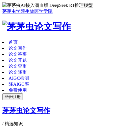
茅茅虫AI接入满血版 DeepSeek R1推理模型
茅茅虫学院
生物医学学院
首页
论文写作
论文答辩
论文开题
论文查重
论文降重
AIGC检测
降AIGC率
免费使用
登录/注册
茅茅虫论文写作
/
精选知识