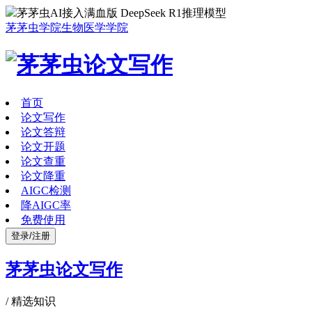
茅茅虫AI接入满血版 DeepSeek R1推理模型
茅茅虫学院
生物医学学院
首页
论文写作
论文答辩
论文开题
论文查重
论文降重
AIGC检测
降AIGC率
免费使用
登录/注册
茅茅虫论文写作
/
精选知识