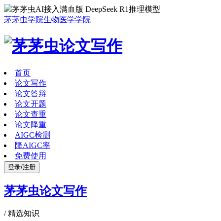
茅茅虫AI接入满血版 DeepSeek R1推理模型
茅茅虫学院
生物医学学院
首页
论文写作
论文答辩
论文开题
论文查重
论文降重
AIGC检测
降AIGC率
免费使用
登录/注册
茅茅虫论文写作
/
精选知识