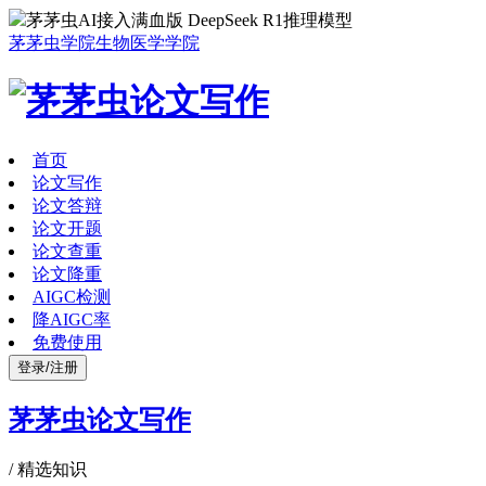
茅茅虫AI接入满血版 DeepSeek R1推理模型
茅茅虫学院
生物医学学院
首页
论文写作
论文答辩
论文开题
论文查重
论文降重
AIGC检测
降AIGC率
免费使用
登录/注册
茅茅虫论文写作
/
精选知识