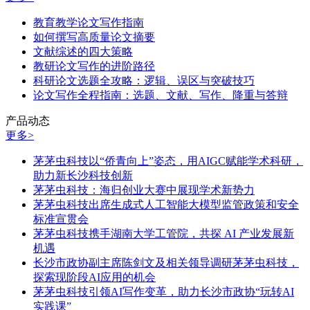
教育教学论文写作指南
如何撰写高质量论文摘要
文献综述的四大策略
教研论文写作的进阶路径
科研论文选题全攻略：逻辑、误区与突破技巧
论文写作全程指南：选题、文献、写作、降重与答辩
产品动态
更多>
茅茅虫科技以“侨青向上”姿态，用AIGC赋能学术科研，
助力新长沙科技创新
茅茅虫科技：海归创业大赛中展现学术新势力
茅茅虫科技出席生成式人工智能大模型监管政策和安全
标准宣贯会
茅茅虫科技携手湖南大学工管院，共探 AI 产业发展新
机遇
长沙市政协副主席陈剑文及相关领导调研茅茅虫科技，
探索现阶段AI应用的机会
茅茅虫科技引领AI写作变革，助力长沙市政协“玩转AI
实践课”