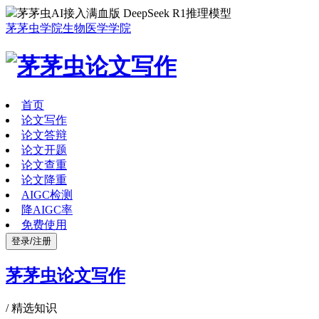
茅茅虫AI接入满血版 DeepSeek R1推理模型
茅茅虫学院
生物医学学院
首页
论文写作
论文答辩
论文开题
论文查重
论文降重
AIGC检测
降AIGC率
免费使用
登录/注册
茅茅虫论文写作
/
精选知识