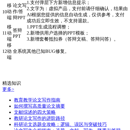
1.支付弹层下方新增信息提示；
移
论文写
2.文字为：虚拟产品，支付前请仔细确认，结果由
动
作/答
10
AI根据您提供的信息自动生成，仅供参考，支付
端
辩PPT
成功后立即生效，不支持退款。
移
1.PPT生成流程调整；
答辩
11
动
2.新增供用户选择的PPT模板；
PPT
端
3.新增套餐抵扣券（答辩文稿、答辩问答）。
移
12
动
全系统
其他已知BUG修复。
端
精选知识
更多>
教育教学论文写作指南
如何撰写高质量论文摘要
文献综述的四大策略
教研论文写作的进阶路径
科研论文选题全攻略：逻辑、误区与突破技巧