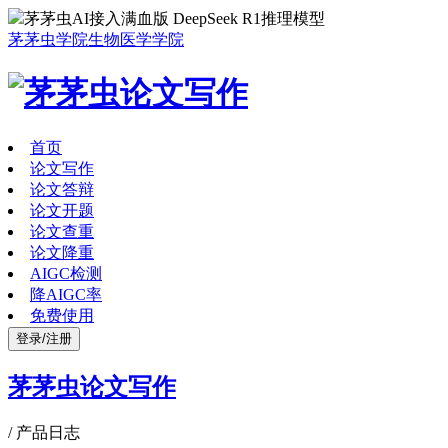
茅茅虫AI接入满血版 DeepSeek R1推理模型
茅茅虫学院
生物医学学院
首页
论文写作
论文答辩
论文开题
论文查重
论文降重
AIGC检测
降AIGC率
免费使用
登录/注册
茅茅虫论文写作
/
产品日志