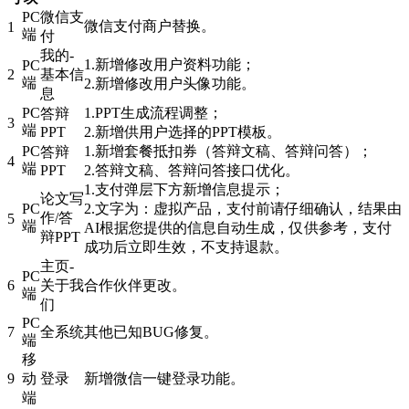
PC
微信支
微信支付商户替换。
1
端
付
我的-
1.新增修改用户资料功能；
PC
2
基本信
端
2.新增修改用户头像功能。
息
PC
1.PPT生成流程调整；
答辩
3
端
PPT
2.新增供用户选择的PPT模板。
PC
1.新增套餐抵扣券（答辩文稿、答辩问答）；
答辩
4
端
PPT
2.答辩文稿、答辩问答接口优化。
1.支付弹层下方新增信息提示；
论文写
PC
2.文字为：虚拟产品，支付前请仔细确认，结果由
作/答
5
端
AI根据您提供的信息自动生成，仅供参考，支付
辩PPT
成功后立即生效，不支持退款。
主页-
PC
6
关于我
合作伙伴更改。
端
们
PC
7
全系统
其他已知BUG修复。
端
移
9
动
登录
新增微信一键登录功能。
端