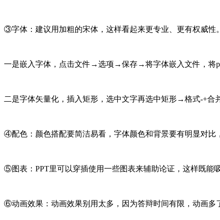
③字体：建议用加粗的宋体，这样看起来更专业、更有权威性
一是嵌入字体，点击文件→选项→保存→将字体嵌入文件，将pp
二是字体矢量化，插入矩形，选中文字再选中矩形→格式-+
④配色：颜色搭配要简洁易看，字体颜色和背景要有明显对比
⑤图表：PPT里可以穿插使用一些图表来辅助论证，这样既能
⑥动画效果：动画效果别用太多，因为答辩时间有限，动画多