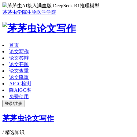
茅茅虫AI接入满血版 DeepSeek R1推理模型
茅茅虫学院
生物医学学院
首页
论文写作
论文答辩
论文开题
论文查重
论文降重
AIGC检测
降AIGC率
免费使用
登录/注册
茅茅虫论文写作
/
精选知识