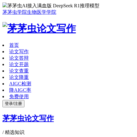
茅茅虫AI接入满血版 DeepSeek R1推理模型
茅茅虫学院
生物医学学院
首页
论文写作
论文答辩
论文开题
论文查重
论文降重
AIGC检测
降AIGC率
免费使用
登录/注册
茅茅虫论文写作
/
精选知识