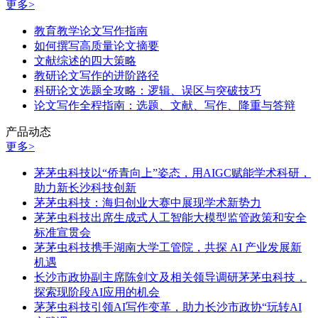
更多>
教育教学论文写作指南
如何撰写高质量论文摘要
文献综述的四大策略
教研论文写作的进阶路径
科研论文选题全攻略：逻辑、误区与突破技巧
论文写作全程指南：选题、文献、写作、降重与答辩
产品动态
更多>
茅茅虫科技以“侨青向上”姿态，用AIGC赋能学术科研，
助力新长沙科技创新
茅茅虫科技：海归创业大赛中展现学术新势力
茅茅虫科技出席生成式人工智能大模型监管政策和安全
标准宣贯会
茅茅虫科技携手湖南大学工管院，共探 AI 产业发展新
机遇
长沙市政协副主席陈剑文及相关领导调研茅茅虫科技，
探索现阶段AI应用的机会
茅茅虫科技引领AI写作变革，助力长沙市政协“玩转AI