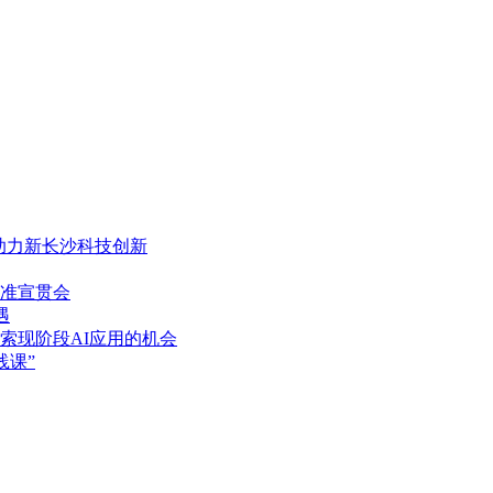
，助力新长沙科技创新
准宣贯会
遇
索现阶段AI应用的机会
践课”