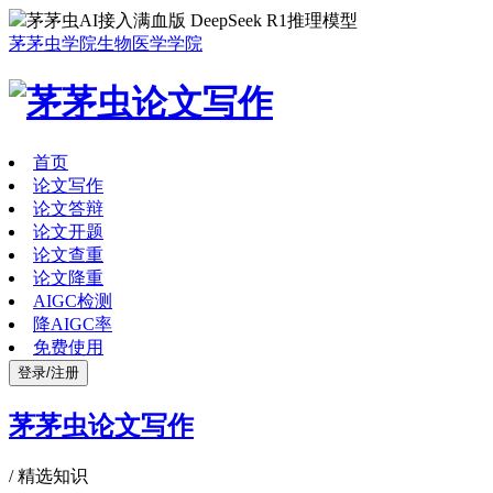
茅茅虫AI接入满血版 DeepSeek R1推理模型
茅茅虫学院
生物医学学院
首页
论文写作
论文答辩
论文开题
论文查重
论文降重
AIGC检测
降AIGC率
免费使用
登录/注册
茅茅虫论文写作
/
精选知识