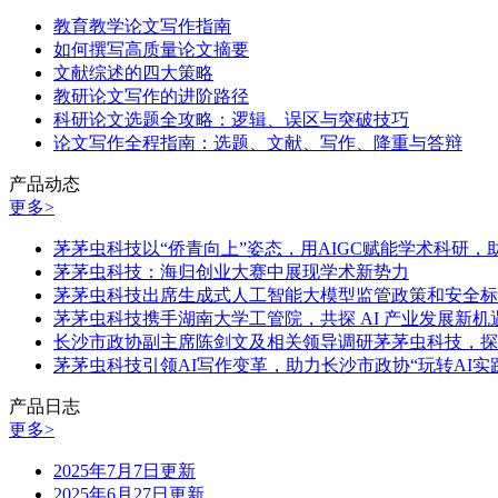
教育教学论文写作指南
如何撰写高质量论文摘要
文献综述的四大策略
教研论文写作的进阶路径
科研论文选题全攻略：逻辑、误区与突破技巧
论文写作全程指南：选题、文献、写作、降重与答辩
产品动态
更多>
茅茅虫科技以“侨青向上”姿态，用AIGC赋能学术科研
茅茅虫科技：海归创业大赛中展现学术新势力
茅茅虫科技出席生成式人工智能大模型监管政策和安全标
茅茅虫科技携手湖南大学工管院，共探 AI 产业发展新机
长沙市政协副主席陈剑文及相关领导调研茅茅虫科技，探
茅茅虫科技引领AI写作变革，助力长沙市政协“玩转AI实
产品日志
更多>
2025年7月7日更新
2025年6月27日更新