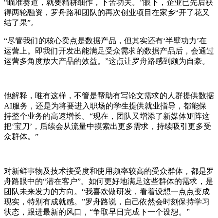
“瞄准赛道，就要精耕细作，下苦功夫。”眼下，企业已先后获
得两轮融资，罗舟路和团队的再次创业项目在家乡“开了花又
结了果”。
“尽管我们的核心卖点是数据产品，但其实还有‘半壁功力’在
运营上。即我们开发出能满足受众需求的数据产品后，会通过
运营多角度放大产品的效益。”这点让罗舟路感到颇为自豪。
他解释，唯有这样，不管是帮助有写论文需求的人群提供数据
AI服务，还是为将要进入职场的学生提供就业指导，都能保
持整个业务的高速增长。“现在，团队又增添了新媒体矩阵这
把‘宝刀’，后续会从流量中摸索出更多需求，持续吸引更多受
众群体。”
对新鲜事物及技术接受度和使用频率较高的受众群体，都是罗
舟路眼中的“潜在客户”。如何更好地满足这些群体的需求，是
团队未来发力的方向。“我喜欢做研发，看着设想一点点变成
现实，特别有成就感。”罗舟路说，自己依然会时刻保持学习
状态，跟进最新的风口，“争取早日完成下一个设想。”