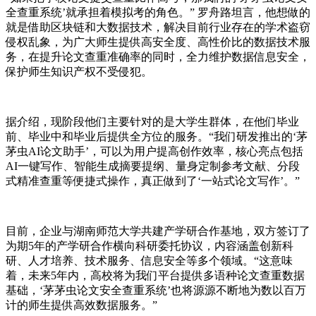
全查重系统’就承担着模拟考的角色。” 罗舟路坦言，他想做的
就是借助区块链和大数据技术，解决目前行业存在的学术盗窃
侵权乱象，为广大师生提供高安全度、高性价比的数据技术服
务，在提升论文查重准确率的同时，全力维护数据信息安全，
保护师生知识产权不受侵犯。
据介绍，现阶段他们主要针对的是大学生群体，在他们毕业
前、毕业中和毕业后提供全方位的服务。“我们研发推出的‘茅
茅虫AI论文助手’，可以为用户提高创作效率，核心亮点包括
AI一键写作、智能生成摘要提纲、量身定制参考文献、分段
式精准查重等便捷式操作，真正做到了‘一站式论文写作’。”
目前，企业与湖南师范大学共建产学研合作基地，双方签订了
为期5年的产学研合作横向科研委托协议，内容涵盖创新科
研、人才培养、技术服务、信息安全等多个领域。“这意味
着，未来5年内，高校将为我们平台提供多语种论文查重数据
基础，‘茅茅虫论文安全查重系统’也将源源不断地为数以百万
计的师生提供高效数据服务。”