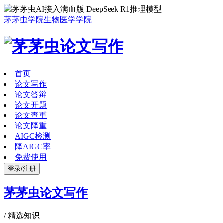
茅茅虫AI接入满血版 DeepSeek R1推理模型
茅茅虫学院
生物医学学院
首页
论文写作
论文答辩
论文开题
论文查重
论文降重
AIGC检测
降AIGC率
免费使用
登录/注册
茅茅虫论文写作
/
精选知识