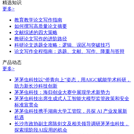
精选知识
更多>
教育教学论文写作指南
如何撰写高质量论文摘要
文献综述的四大策略
教研论文写作的进阶路径
科研论文选题全攻略：逻辑、误区与突破技巧
论文写作全程指南：选题、文献、写作、降重与答辩
产品动态
更多>
茅茅虫科技以“侨青向上”姿态，用AIGC赋能学术科研，
助力新长沙科技创新
茅茅虫科技：海归创业大赛中展现学术新势力
茅茅虫科技出席生成式人工智能大模型监管政策和安全
标准宣贯会
茅茅虫科技携手湖南大学工管院，共探 AI 产业发展新
机遇
长沙市政协副主席陈剑文及相关领导调研茅茅虫科技，
探索现阶段AI应用的机会