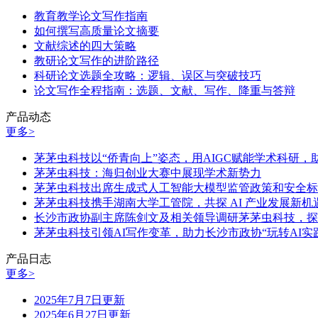
教育教学论文写作指南
如何撰写高质量论文摘要
文献综述的四大策略
教研论文写作的进阶路径
科研论文选题全攻略：逻辑、误区与突破技巧
论文写作全程指南：选题、文献、写作、降重与答辩
产品动态
更多>
茅茅虫科技以“侨青向上”姿态，用AIGC赋能学术科研
茅茅虫科技：海归创业大赛中展现学术新势力
茅茅虫科技出席生成式人工智能大模型监管政策和安全标
茅茅虫科技携手湖南大学工管院，共探 AI 产业发展新机
长沙市政协副主席陈剑文及相关领导调研茅茅虫科技，探
茅茅虫科技引领AI写作变革，助力长沙市政协“玩转AI实
产品日志
更多>
2025年7月7日更新
2025年6月27日更新