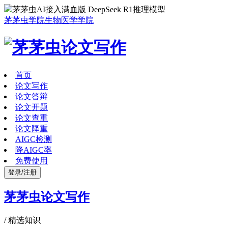
茅茅虫AI接入满血版 DeepSeek R1推理模型
茅茅虫学院
生物医学学院
首页
论文写作
论文答辩
论文开题
论文查重
论文降重
AIGC检测
降AIGC率
免费使用
登录/注册
茅茅虫论文写作
/
精选知识