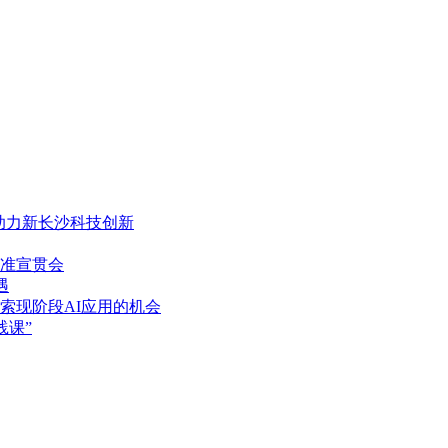
，助力新长沙科技创新
准宣贯会
遇
索现阶段AI应用的机会
践课”