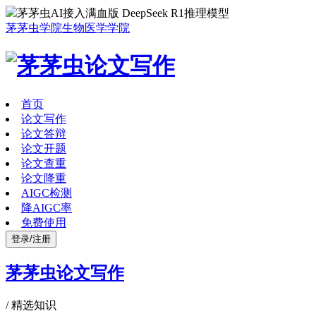
茅茅虫AI接入满血版 DeepSeek R1推理模型
茅茅虫学院
生物医学学院
首页
论文写作
论文答辩
论文开题
论文查重
论文降重
AIGC检测
降AIGC率
免费使用
登录/注册
茅茅虫论文写作
/
精选知识