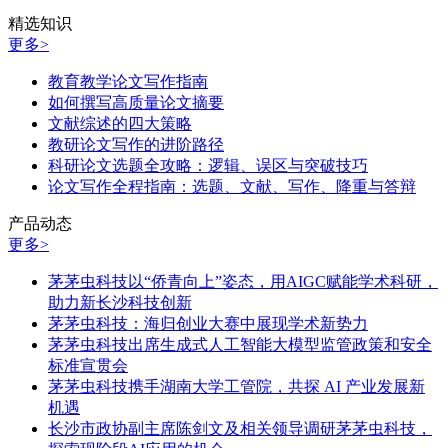
精选知识
更多>
教育教学论文写作指南
如何撰写高质量论文摘要
文献综述的四大策略
教研论文写作的进阶路径
科研论文选题全攻略：逻辑、误区与突破技巧
论文写作全程指南：选题、文献、写作、降重与答辩
产品动态
更多>
茅茅虫科技以“侨青向上”姿态，用AIGC赋能学术科研，
助力新长沙科技创新
茅茅虫科技：海归创业大赛中展现学术新势力
茅茅虫科技出席生成式人工智能大模型监管政策和安全
标准宣贯会
茅茅虫科技携手湖南大学工管院，共探 AI 产业发展新
机遇
长沙市政协副主席陈剑文及相关领导调研茅茅虫科技，