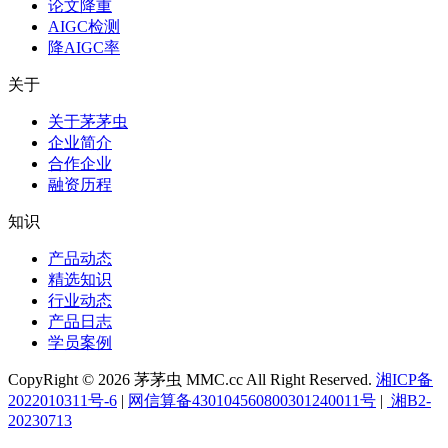
论文降重
AIGC检测
降AIGC率
关于
关于茅茅虫
企业简介
合作企业
融资历程
知识
产品动态
精选知识
行业动态
产品日志
学员案例
CopyRight © 2026 茅茅虫 MMC.cc All Right Reserved.
湘ICP备
2022010311号-6
|
网信算备430104560800301240011号
|
湘B2-
20230713