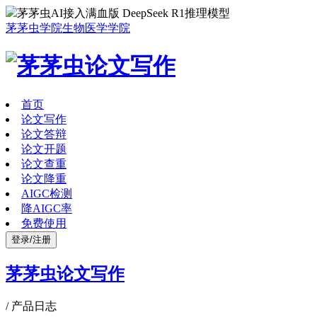
茅茅虫AI接入满血版 DeepSeek R1推理模型
茅茅虫学院
生物医学学院
首页
论文写作
论文答辩
论文开题
论文查重
论文降重
AIGC检测
降AIGC率
免费使用
登录/注册
茅茅虫论文写作
/
产品日志