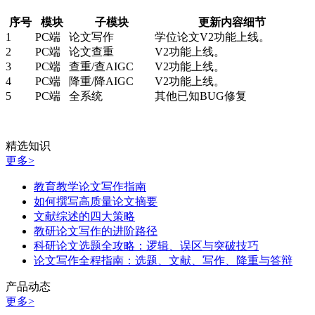
序号
模块
子模块
更新内容细节
1
PC端
论文写作
学位论文V2功能上线。
2
PC端
论文查重
V2功能上线。
3
PC端
查重/查AIGC
V2功能上线。
4
PC端
降重/降AIGC
V2功能上线。
5
PC端
全系统
其他已知BUG修复
精选知识
更多>
教育教学论文写作指南
如何撰写高质量论文摘要
文献综述的四大策略
教研论文写作的进阶路径
科研论文选题全攻略：逻辑、误区与突破技巧
论文写作全程指南：选题、文献、写作、降重与答辩
产品动态
更多>