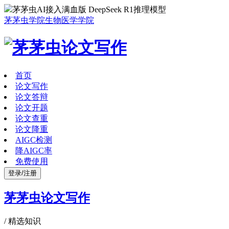
茅茅虫AI接入满血版 DeepSeek R1推理模型
茅茅虫学院
生物医学学院
首页
论文写作
论文答辩
论文开题
论文查重
论文降重
AIGC检测
降AIGC率
免费使用
登录/注册
茅茅虫论文写作
/
精选知识