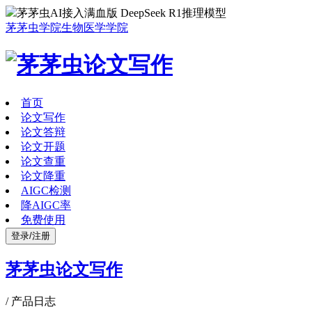
茅茅虫AI接入满血版 DeepSeek R1推理模型
茅茅虫学院
生物医学学院
首页
论文写作
论文答辩
论文开题
论文查重
论文降重
AIGC检测
降AIGC率
免费使用
登录/注册
茅茅虫论文写作
/
产品日志