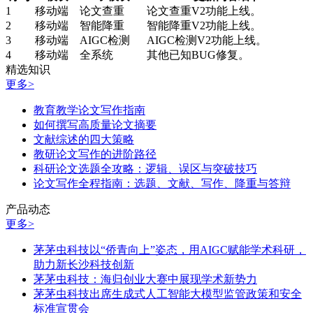
1
移动端
论文查重
论文查重V2功能上线。
2
移动端
智能降重
智能降重V2功能上线。
3
移动端
AIGC检测
AIGC检测V2功能上线。
4
移动端
全系统
其他已知BUG修复。
精选知识
更多>
教育教学论文写作指南
如何撰写高质量论文摘要
文献综述的四大策略
教研论文写作的进阶路径
科研论文选题全攻略：逻辑、误区与突破技巧
论文写作全程指南：选题、文献、写作、降重与答辩
产品动态
更多>
茅茅虫科技以“侨青向上”姿态，用AIGC赋能学术科研，
助力新长沙科技创新
茅茅虫科技：海归创业大赛中展现学术新势力
茅茅虫科技出席生成式人工智能大模型监管政策和安全
标准宣贯会