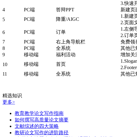
3.快
4
PC端
答辩PPT
新建页
1.新建
PC端
降重/AIGC
5
2.页
1.左
PC端
订单
6
2.订
7
PC端
右上角导航栏
免费领
8
PC端
全系统
其他已
9
移动端
福利活动
增加关
1.Slo
移动端
首页
10
2.Foo
11
移动端
全系统
其他已
精选知识
更多>
教育教学论文写作指南
如何撰写高质量论文摘要
文献综述的四大策略
教研论文写作的进阶路径