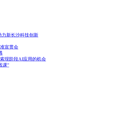
，助力新长沙科技创新
准宣贯会
遇
索现阶段AI应用的机会
践课”