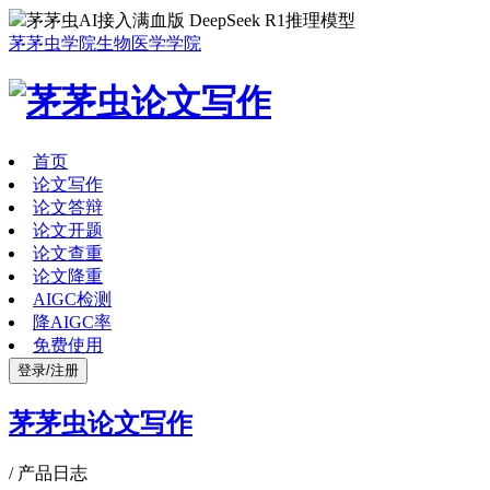
茅茅虫AI接入满血版 DeepSeek R1推理模型
茅茅虫学院
生物医学学院
首页
论文写作
论文答辩
论文开题
论文查重
论文降重
AIGC检测
降AIGC率
免费使用
登录/注册
茅茅虫论文写作
/
产品日志