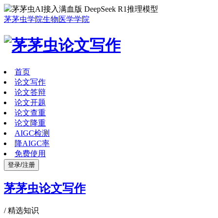
茅茅虫AI接入满血版 DeepSeek R1推理模型
茅茅虫学院
生物医学学院
首页
论文写作
论文答辩
论文开题
论文查重
论文降重
AIGC检测
降AIGC率
免费使用
登录/注册
茅茅虫论文写作
/
精选知识