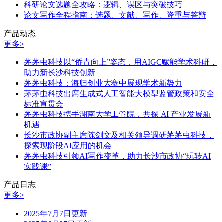
科研论文选题全攻略：逻辑、误区与突破技巧
论文写作全程指南：选题、文献、写作、降重与答辩
产品动态
更多>
茅茅虫科技以“侨青向上”姿态，用AIGC赋能学术科研，
助力新长沙科技创新
茅茅虫科技：海归创业大赛中展现学术新势力
茅茅虫科技出席生成式人工智能大模型监管政策和安全
标准宣贯会
茅茅虫科技携手湖南大学工管院，共探 AI 产业发展新
机遇
长沙市政协副主席陈剑文及相关领导调研茅茅虫科技，
探索现阶段AI应用的机会
茅茅虫科技引领AI写作变革，助力长沙市政协“玩转AI
实践课”
产品日志
更多>
2025年7月7日更新