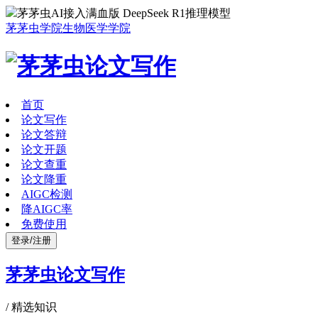
茅茅虫AI接入满血版 DeepSeek R1推理模型
茅茅虫学院
生物医学学院
首页
论文写作
论文答辩
论文开题
论文查重
论文降重
AIGC检测
降AIGC率
免费使用
登录/注册
茅茅虫论文写作
/
精选知识