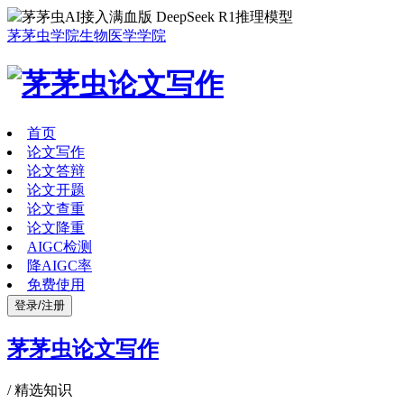
茅茅虫AI接入满血版 DeepSeek R1推理模型
茅茅虫学院
生物医学学院
首页
论文写作
论文答辩
论文开题
论文查重
论文降重
AIGC检测
降AIGC率
免费使用
登录/注册
茅茅虫论文写作
/
精选知识