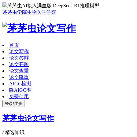
茅茅虫AI接入满血版 DeepSeek R1推理模型
茅茅虫学院
生物医学学院
首页
论文写作
论文答辩
论文开题
论文查重
论文降重
AIGC检测
降AIGC率
免费使用
登录/注册
茅茅虫论文写作
/
精选知识