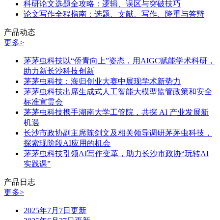
科研论文选题全攻略：逻辑、误区与突破技巧
论文写作全程指南：选题、文献、写作、降重与答辩
产品动态
更多>
茅茅虫科技以“侨青向上”姿态，用AIGC赋能学术科研，
助力新长沙科技创新
茅茅虫科技：海归创业大赛中展现学术新势力
茅茅虫科技出席生成式人工智能大模型监管政策和安全
标准宣贯会
茅茅虫科技携手湖南大学工管院，共探 AI 产业发展新
机遇
长沙市政协副主席陈剑文及相关领导调研茅茅虫科技，
探索现阶段AI应用的机会
茅茅虫科技引领AI写作变革，助力长沙市政协“玩转AI
实践课”
产品日志
更多>
2025年7月7日更新