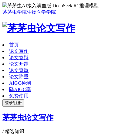
茅茅虫AI接入满血版 DeepSeek R1推理模型
茅茅虫学院
生物医学学院
首页
论文写作
论文答辩
论文开题
论文查重
论文降重
AIGC检测
降AIGC率
免费使用
登录/注册
茅茅虫论文写作
/
精选知识