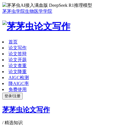
茅茅虫AI接入满血版 DeepSeek R1推理模型
茅茅虫学院
生物医学学院
首页
论文写作
论文答辩
论文开题
论文查重
论文降重
AIGC检测
降AIGC率
免费使用
登录/注册
茅茅虫论文写作
/
精选知识