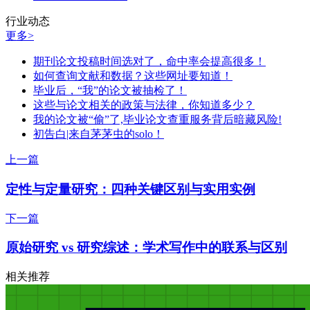
行业动态
更多>
期刊论文投稿时间选对了，命中率会提高很多！
如何查询文献和数据？这些网址要知道！
毕业后，“我”的论文被抽检了！
这些与论文相关的政策与法律，你知道多少？
我的论文被“偷”了,毕业论文查重服务背后暗藏风险!
初告白|来自茅茅虫的solo！
上一篇
定性与定量研究：四种关键区别与实用实例
下一篇
原始研究 vs 研究综述：学术写作中的联系与区别
相关推荐