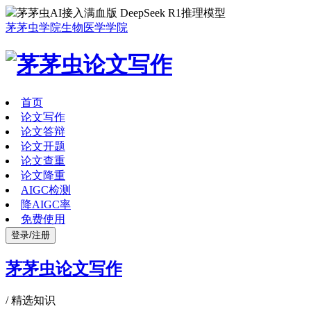
茅茅虫AI接入满血版 DeepSeek R1推理模型
茅茅虫学院
生物医学学院
首页
论文写作
论文答辩
论文开题
论文查重
论文降重
AIGC检测
降AIGC率
免费使用
登录/注册
茅茅虫论文写作
/
精选知识