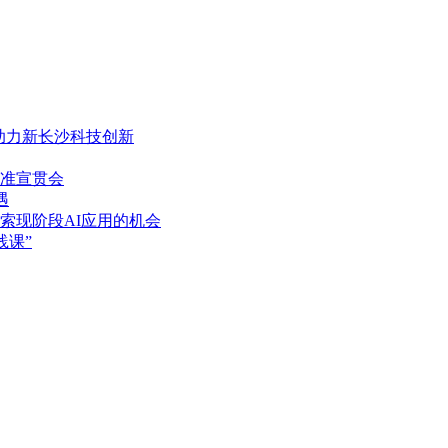
，助力新长沙科技创新
准宣贯会
遇
索现阶段AI应用的机会
践课”