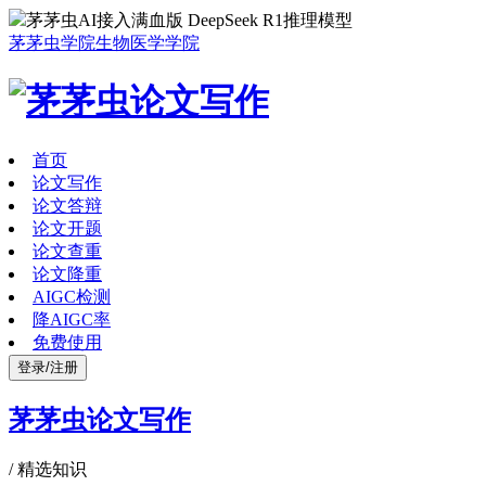
茅茅虫AI接入满血版 DeepSeek R1推理模型
茅茅虫学院
生物医学学院
首页
论文写作
论文答辩
论文开题
论文查重
论文降重
AIGC检测
降AIGC率
免费使用
登录/注册
茅茅虫论文写作
/
精选知识