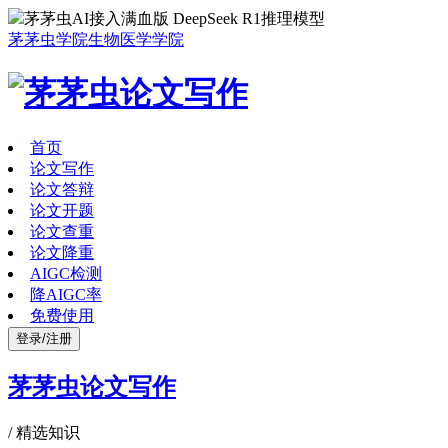
茅茅虫AI接入满血版 DeepSeek R1推理模型
茅茅虫学院
生物医学学院
首页
论文写作
论文答辩
论文开题
论文查重
论文降重
AIGC检测
降AIGC率
免费使用
登录/注册
茅茅虫论文写作
/
精选知识