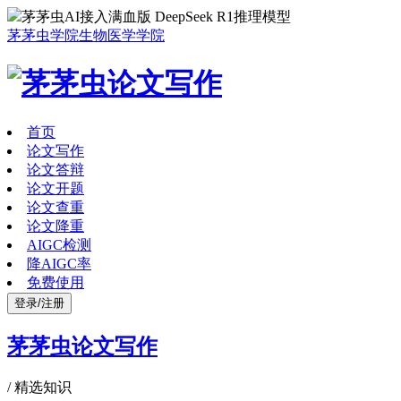
茅茅虫AI接入满血版 DeepSeek R1推理模型
茅茅虫学院
生物医学学院
首页
论文写作
论文答辩
论文开题
论文查重
论文降重
AIGC检测
降AIGC率
免费使用
登录/注册
茅茅虫论文写作
/
精选知识