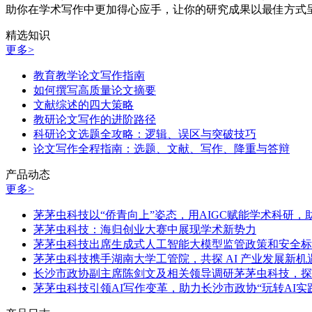
助你在学术写作中更加得心应手，让你的研究成果以最佳方式
精选知识
更多>
教育教学论文写作指南
如何撰写高质量论文摘要
文献综述的四大策略
教研论文写作的进阶路径
科研论文选题全攻略：逻辑、误区与突破技巧
论文写作全程指南：选题、文献、写作、降重与答辩
产品动态
更多>
茅茅虫科技以“侨青向上”姿态，用AIGC赋能学术科研
茅茅虫科技：海归创业大赛中展现学术新势力
茅茅虫科技出席生成式人工智能大模型监管政策和安全标
茅茅虫科技携手湖南大学工管院，共探 AI 产业发展新机
长沙市政协副主席陈剑文及相关领导调研茅茅虫科技，探
茅茅虫科技引领AI写作变革，助力长沙市政协“玩转AI实