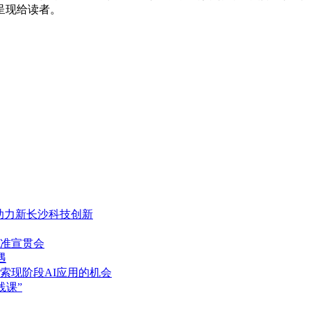
呈现给读者。
，助力新长沙科技创新
准宣贯会
遇
索现阶段AI应用的机会
践课”