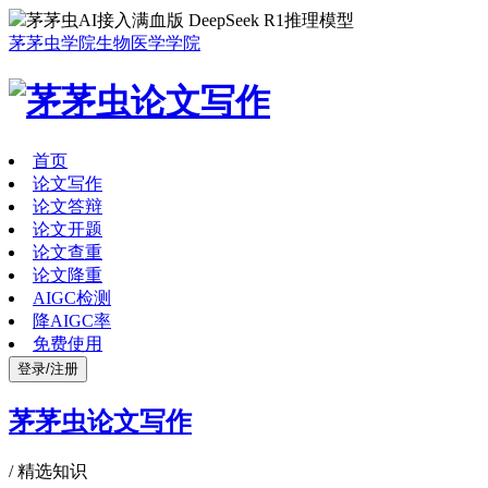
茅茅虫AI接入满血版 DeepSeek R1推理模型
茅茅虫学院
生物医学学院
首页
论文写作
论文答辩
论文开题
论文查重
论文降重
AIGC检测
降AIGC率
免费使用
登录/注册
茅茅虫论文写作
/
精选知识