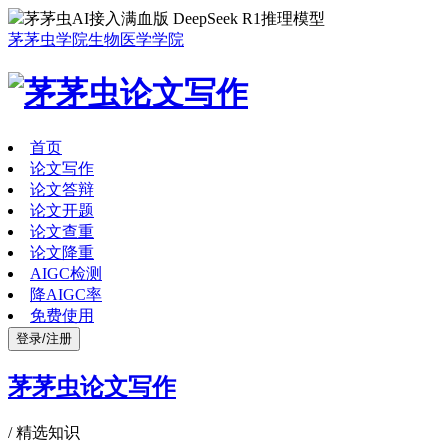
茅茅虫AI接入满血版 DeepSeek R1推理模型
茅茅虫学院
生物医学学院
首页
论文写作
论文答辩
论文开题
论文查重
论文降重
AIGC检测
降AIGC率
免费使用
登录/注册
茅茅虫论文写作
/
精选知识