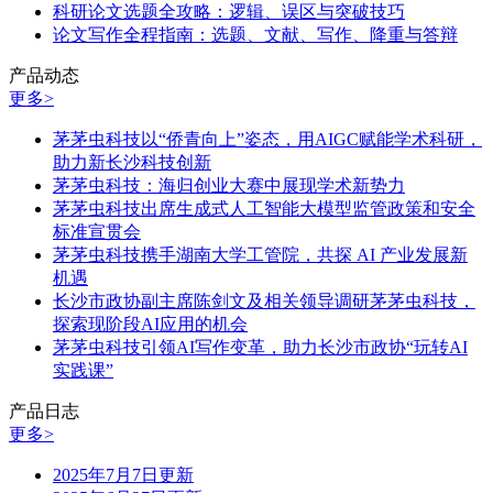
科研论文选题全攻略：逻辑、误区与突破技巧
论文写作全程指南：选题、文献、写作、降重与答辩
产品动态
更多>
茅茅虫科技以“侨青向上”姿态，用AIGC赋能学术科研，
助力新长沙科技创新
茅茅虫科技：海归创业大赛中展现学术新势力
茅茅虫科技出席生成式人工智能大模型监管政策和安全
标准宣贯会
茅茅虫科技携手湖南大学工管院，共探 AI 产业发展新
机遇
长沙市政协副主席陈剑文及相关领导调研茅茅虫科技，
探索现阶段AI应用的机会
茅茅虫科技引领AI写作变革，助力长沙市政协“玩转AI
实践课”
产品日志
更多>
2025年7月7日更新